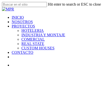
Skip
Hit enter to search or ESC to close
to
Close
main
Search
content
search
Menu
INICIO
NOSOTROS
PROYECTOS
HOTELERIA
INDUSTRIA Y MONTAJE
COMERCIAL
REAL STATE
CUSTOM HOUSES
CONTACTO
facebook
linkedin
instagram
search
Montevideo, Uruguay.