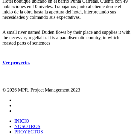
Hotel boutique ubicado en el barrio Punta Carretas. Cuenta con 49
habitaciones en 10 niveles. Trabajamos junto al cliente desde el
inicio de la obra hasta la apertura del hotel, interpretando sus
necesidades y colmando sus expectativas.
A small river named Duden flows by their place and supplies it with
the necessary regelialia. It is a paradisematic country, in which
roasted parts of sentences
Ver proyecto.
© 2026 MPR. Project Management 2023
facebook
linkedin
instagram
Close
INICIO
Menu
NOSOTROS
PROYECTOS