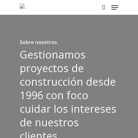
Menu
Skip
to
search
main
content
Sobre nosotros.
Gestionamos
proyectos de
construcción desde
1996 con foco
cuidar los intereses
de nuestros
clientes.