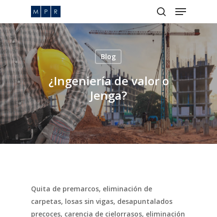
Menu
Skip
to
search
Close
main
Menu
content
Blog
¿Ingeniería de valor o
Jenga?
Quita de premarcos, eliminación de
carpetas, losas sin vigas, desapuntalados
precoces, carencia de cielorrasos, eliminación